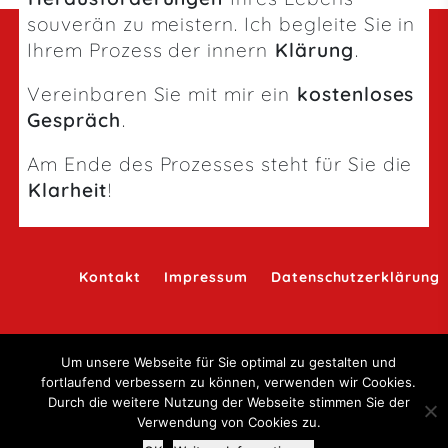
souverän zu meistern. Ich begleite Sie in
Ihrem Prozess der innern
Klärung
.
Vereinbaren Sie mit mir ein
kostenloses
Gespräch
.
Am Ende des Prozesses steht für Sie die
Klarheit
!
Kontakt
Impressum
Datenschutzerklärung
Um unsere Webseite für Sie optimal zu gestalten und
fortlaufend verbessern zu können, verwenden wir Cookies.
Durch die weitere Nutzung der Webseite stimmen Sie der
Verwendung von Cookies zu.